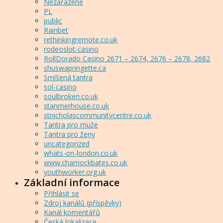
Nezařazené
PL
public
Rainbet
rethinkingremote.co.uk
rodeoslot-casino
RollDorado Casino 2671 – 2674, 2676 – 2678, 2682
shuswapringette.ca
Smíšená tantra
sol-casino
soulbroken.co.uk
stanmerhouse.co.uk
stnicholascommunitycentre.co.uk
Tantra pro muže
Tantra pro ženy
uncategorized
whats-on-london.co.uk
www.charnockbates.co.uk
youthworker.org.uk
Základní informace
Přihlásit se
Zdroj kanálů (příspěvky)
Kanál komentářů
Česká lokalizace