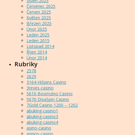
Srpen 2025
Červenec 2025
Červen 2025
Květen 2025
Březen 2025
Únor 2025
Leden 2025
Leden 2015
Listopad 2014
Říjen 2014
Únor 2014
Rubriky
2578
2629
3164-HiSpins Casino
3reyes-casino
5610-Boomzino Casino
5670-DivaSpin Casino
7Gold Casino 1200 – 1202
abuking-casino1
abuking-casino3
abuking-casino4
asino-casino
asinos-casino