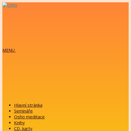
MENU
Hlavní stránka
Semináře
Osho meditace
Knihy
CD, karty