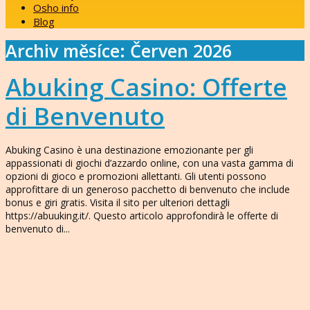
Osho info
Blog
Archiv měsíce: Červen 2026
Abuking Casino: Offerte
di Benvenuto
Abuking Casino è una destinazione emozionante per gli
appassionati di giochi d’azzardo online, con una vasta gamma di
opzioni di gioco e promozioni allettanti. Gli utenti possono
approfittare di un generoso pacchetto di benvenuto che include
bonus e giri gratis. Visita il sito per ulteriori dettagli
https://abuuking.it/. Questo articolo approfondirà le offerte di
benvenuto di...