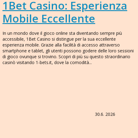
1Bet Casino: Esperienza
Mobile Eccellente
In un mondo dove il gioco online sta diventando sempre più
accessibile, 1Bet Casino si distingue per la sua eccellente
esperienza mobile. Grazie alla facilità di accesso attraverso
smartphone e tablet, gli utenti possono godere delle loro sessioni
di gioco ovunque si trovino. Scopri di più su questo straordinario
casinò visitando 1-bets.it, dove la comodità...
30.6. 2026