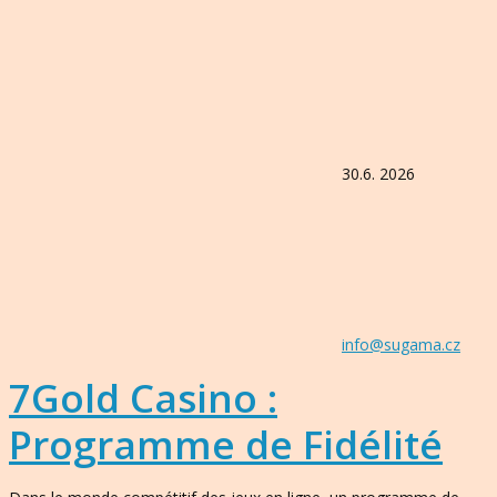
30.6. 2026
info@sugama.cz
7Gold Casino :
Programme de Fidélité