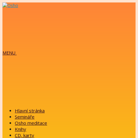
MENU
Hlavní stránka
Semináře
Osho meditace
Knihy
CD, karty