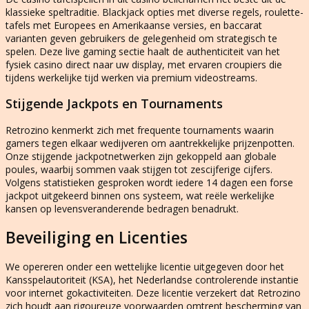
klassieke speltraditie. Blackjack opties met diverse regels, roulette-
tafels met Europees en Amerikaanse versies, en baccarat
varianten geven gebruikers de gelegenheid om strategisch te
spelen. Deze live gaming sectie haalt de authenticiteit van het
fysiek casino direct naar uw display, met ervaren croupiers die
tijdens werkelijke tijd werken via premium videostreams.
Stijgende Jackpots en Tournaments
Retrozino kenmerkt zich met frequente tournaments waarin
gamers tegen elkaar wedijveren om aantrekkelijke prijzenpotten.
Onze stijgende jackpotnetwerken zijn gekoppeld aan globale
poules, waarbij sommen vaak stijgen tot zescijferige cijfers.
Volgens statistieken gesproken wordt iedere 14 dagen een forse
jackpot uitgekeerd binnen ons systeem, wat reële werkelijke
kansen op levensveranderende bedragen benadrukt.
Beveiliging en Licenties
We opereren onder een wettelijke licentie uitgegeven door het
Kansspelautoriteit (KSA), het Nederlandse controlerende instantie
voor internet gokactiviteiten. Deze licentie verzekert dat Retrozino
zich houdt aan rigoureuze voorwaarden omtrent bescherming van