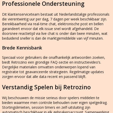
Professionele Ondersteuning
Dit klantenserviceteam bestaat uit Nederlandstalige professionals
die vierentwintig uur per dag, 7 dagen per week beschikbaar zijn.
Bereikbaarheid via real-time chat, elektronische post en bellen
garandeert ervoor dat elk issue snel wordt afgehandeld. De
doorsnee reactietijd via live chat is onder dan twee minuten, wat
beduidend sneller is dan de marktgemiddelde van vijf minuten.
Brede Kennisbank
Speciaal voor gebruikers die onafhankelijk antwoorden zoeken,
biedt Retrozino een grondige FAQ-sectie en instructievideo’s.
Dergelijke materialen omvatten onderwerpen lopend van
registratie tot geavanceerde strategieën. Regelmatige updates
zorgen ervoor dat alle data recent en passend blijft.
Verstandig Spelen bij Retrozino
Wij beschouwen de missie serieus door spelers middelen te
bieden waarmee men controle behouden over eigen spelgedrag.
Stortingslimieten, session timers en zelf-uitsluiting zijn
automatisch beschikbaar in elk gebruikersaccount. Samenwerking