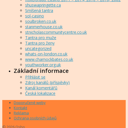
shuswapringette.ca
Smíšená tantra
sol-casino
soulbroken.co.uk
stanmerhouse.co.uk
stnicholascommunitycentre.co.uk
Tantra pro muže
Tantra pro ženy
uncategorized
whats-on-london.co.uk
www.charnockbates.co.uk
youthworker.org.uk
Základní informace
Přihlásit se
Zdroj kanálů (příspěvky)
Kanál komentářů
Česká lokalizace
Doporučené weby
Kontakt
Reklama
Ochrana osobních údajů
© 2026 Osho