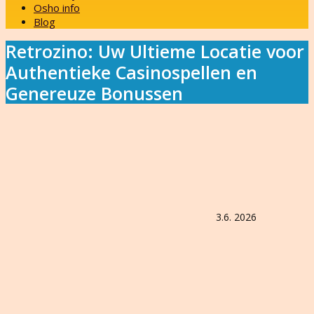
Osho info
Blog
Retrozino: Uw Ultieme Locatie voor
Authentieke Casinospellen en
Genereuze Bonussen
3.6. 2026