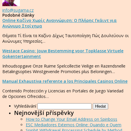
info@sugama.cz
Podobné články
Online Καζίνο Χωρίς Αναγνώριση: Ο Πλήρης Γκάιντ για
Ανώνυμο Στοίχημα
Θέματα Τί Είναι τα Καζίνο Δίχως Ταυτοποίηση Πώς Δουλεύουν οι
Ανώνυμες Υπηρεσίες…
Westace Casino: Jouw Bestemming voor Topklasse Virtuele
Gokentertainment
Inhoudsopgave Onze Ruime Spelcollectie Veilige en Razendsnelle
Betalingsopties Winstgevende Promoties plus Beloningen…
Manual Exhaustiva referente a los Principales Casinos Online
Contenido Protección y Licencias en Portales de Juego Variedad
de Opciones Ofrecidos…
Vyhledávání
Nejnovější příspěvky
How to Change Your Email Address on Spinboss
ESC Mediadores Externos Online: Quando e Quem
Spinbit Withdrawal Processing Schedule by Method