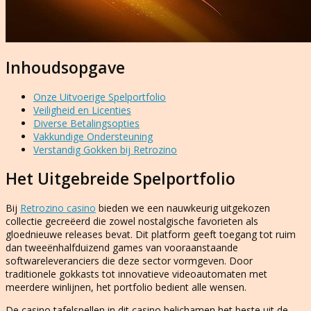
Inhoudsopgave
Onze Uitvoerige Spelportfolio
Veiligheid en Licenties
Diverse Betalingsopties
Vakkundige Ondersteuning
Verstandig Gokken bij Retrozino
Het Uitgebreide Spelportfolio
Bij
Retrozino casino
bieden we een nauwkeurig uitgekozen
collectie gecreëerd die zowel nostalgische favorieten als
gloednieuwe releases bevat. Dit platform geeft toegang tot ruim
dan tweeënhalfduizend games van vooraanstaande
softwareleveranciers die deze sector vormgeven. Door
traditionele gokkasts tot innovatieve videoautomaten met
meerdere winlijnen, het portfolio bedient alle wensen.
De casino tafelspellen in dit casino belichamen het beste uit de