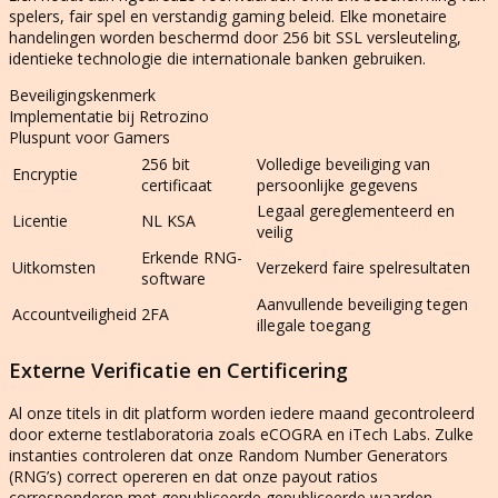
spelers, fair spel en verstandig gaming beleid. Elke monetaire
handelingen worden beschermd door 256 bit SSL versleuteling,
identieke technologie die internationale banken gebruiken.
Beveiligingskenmerk
Implementatie bij Retrozino
Pluspunt voor Gamers
256 bit
Volledige beveiliging van
Encryptie
certificaat
persoonlijke gegevens
Legaal gereglementeerd en
Licentie
NL KSA
veilig
Erkende RNG-
Uitkomsten
Verzekerd faire spelresultaten
software
Aanvullende beveiliging tegen
Accountveiligheid
2FA
illegale toegang
Externe Verificatie en Certificering
Al onze titels in dit platform worden iedere maand gecontroleerd
door externe testlaboratoria zoals eCOGRA en iTech Labs. Zulke
instanties controleren dat onze Random Number Generators
(RNG’s) correct opereren en dat onze payout ratios
corresponderen met gepubliceerde gepubliceerde waarden.